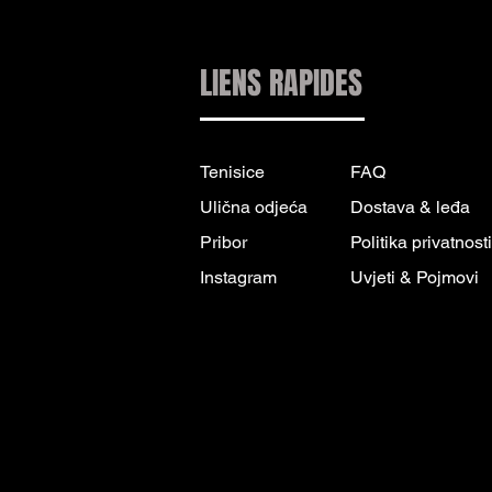
LIENS RAPIDES
Tenisice
FAQ
Ulična odjeća
Dostava & leđa
Pribor
Politika privatnosti
Instagram
Uvjeti & Pojmovi
INFORMACIJE
KONTAKT:
INFO@DRIP2RUE.COM