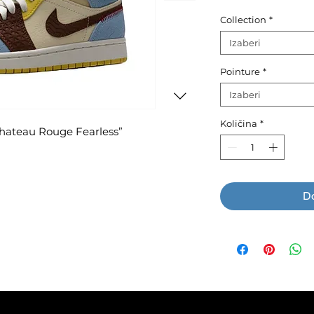
c
Collection
*
Izaberi
Pointure
*
Izaberi
Količina
*
Chateau Rouge Fearless”
Do