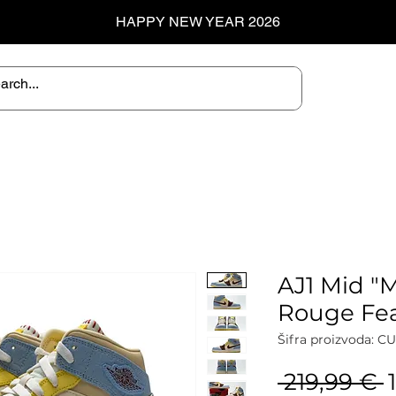
HAPPY NEW YEAR 2026
AJ1 Mid "
Rouge Fea
Šifra proizvoda: C
 219,99 € 