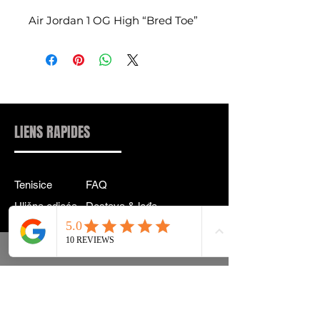
Air Jordan 1 OG High “Bred Toe”
LIENS RAPIDES
Tenisice
FAQ
Ulična odjeća
Dostava & leđa
Pribor
Politika privatnosti
Instagram
Uvjeti & Pojmovi
INFORMACIJE KONTAKT:
INFO@DRIP2RUE.COM