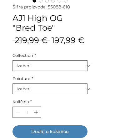
Šifra proizvoda: 55088-610
AJ1 High OG
"Bred Toe"
Redovna
Cijena
 219,99 € 
197,99 €
cijena
s
Collection
*
popustom
Pointure
*
Količina
*
Dodaj u košaricu