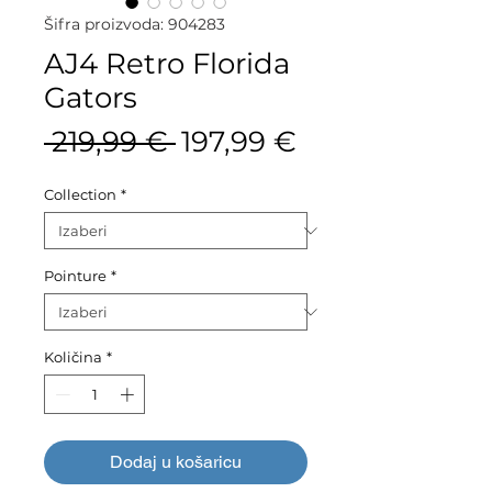
Šifra proizvoda: 904283
AJ4 Retro Florida
Gators
Redovna
Cijena
 219,99 € 
197,99 €
cijena
s
Collection
*
popustom
Pointure
*
Količina
*
Dodaj u košaricu