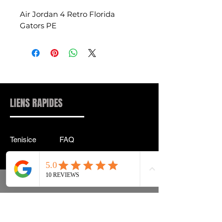
Air Jordan 4 Retro Florida
Gators PE
LIENS RAPIDES
Tenisice
FAQ
Ulična odjeća
Dostava & leđa
Pribor
Politika privatnosti
Instagram
Uvjeti & Pojmovi
INFORMACIJE KONTAKT:
INFO@DRIP2RUE.COM