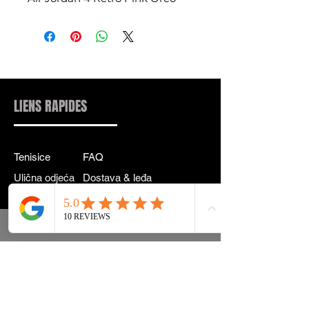
LIENS RAPIDES
Tenisice
FAQ
Ulična odjeća
Dostava & leđa
Pribor
Politika privatnosti
Instagram
Uvjeti & Pojmovi
INFORMACIJE KONTAKT:
INFO@DRIP2RUE.COM