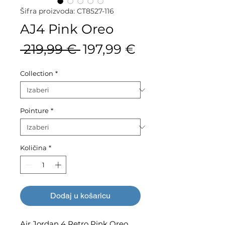
Šifra proizvoda: CT8527-116
AJ4 Pink Oreo
Redovna
Cijena
 219,99 € 
197,99 €
cijena
s
Collection
*
popustom
Pointure
*
Količina
*
Dodaj u košaricu
Air Jordan 4 Retro Pink Oreo