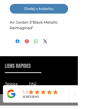
Dodaj u košaricu
Air Jordan 5“Black Metallic
Reimagined"
LIENS RAPIDES
Tenisice
FAQ
Ulična odjeća
Dostava & leđa
Pribor
Politika privatnosti
Instagram
Uvjeti & Pojmovi