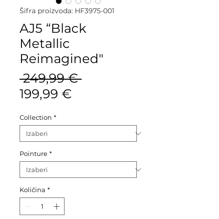
Šifra proizvoda: HF3975-001
AJ5 “Black
Metallic
Reimagined"
Redovna
 249,99 € 
Cijena
cijena
199,99 €
s
Collection
*
popustom
Pointure
*
Količina
*