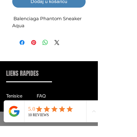
Dodaj u košaricu
Balenciaga Phantom Sneaker
Aqua
LIENS RAPIDES
Tenisice
FAQ
Ulična odjeća
Dostava & leđa
Pribor
Politika privatnosti
Instagram
Uvjeti & Pojmovi