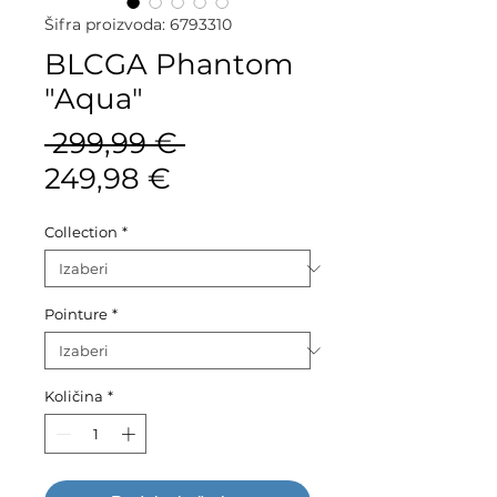
Šifra proizvoda: 6793310
BLCGA Phantom
"Aqua"
Redovna
 299,99 € 
Cijena
cijena
249,98 €
s
Collection
*
popustom
Pointure
*
Količina
*