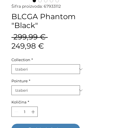
Šifra proizvoda: 67933112
BLCGA Phantom
"Black"
Redovna
 299,99 € 
Cijena
cijena
249,98 €
s
Collection
*
popustom
Pointure
*
Količina
*