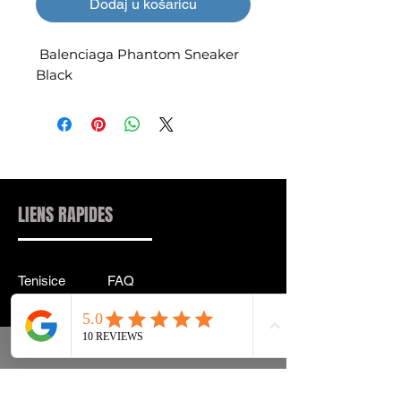
Dodaj u košaricu
Balenciaga Phantom Sneaker
Black
LIENS RAPIDES
Tenisice
FAQ
Ulična odjeća
Dostava & leđa
Pribor
Politika privatnosti
Instagram
Uvjeti & Pojmovi