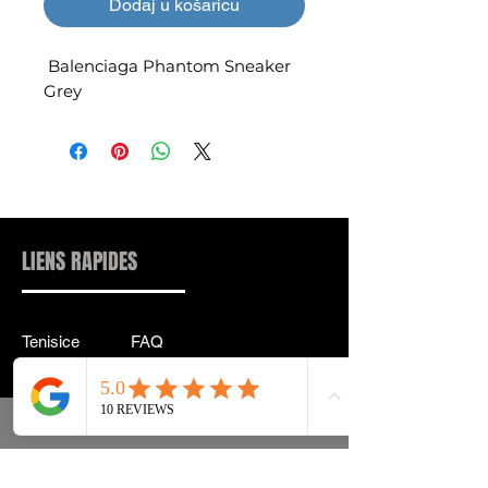
Dodaj u košaricu
Balenciaga Phantom Sneaker
Grey
LIENS RAPIDES
Tenisice
FAQ
Ulična odjeća
Dostava & leđa
Pribor
Politika privatnosti
Instagram
Uvjeti & Pojmovi