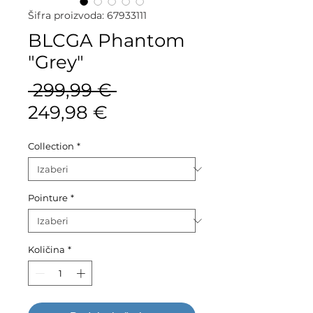
Šifra proizvoda: 67933111
BLCGA Phantom
"Grey"
Redovna
 299,99 € 
Cijena
cijena
249,98 €
s
Collection
*
popustom
Pointure
*
Količina
*