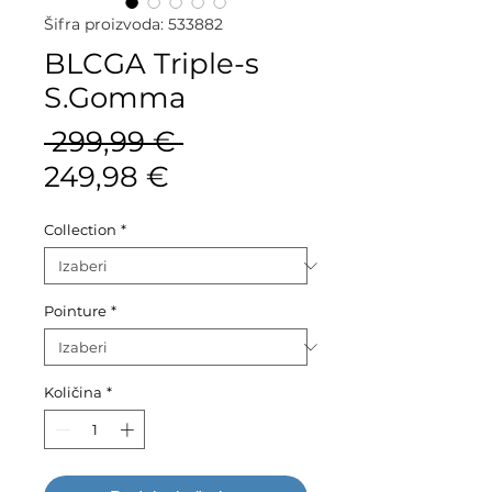
Šifra proizvoda: 533882
BLCGA Triple-s
S.Gomma
Redovna
 299,99 € 
Cijena
cijena
249,98 €
s
Collection
*
popustom
Pointure
*
Količina
*