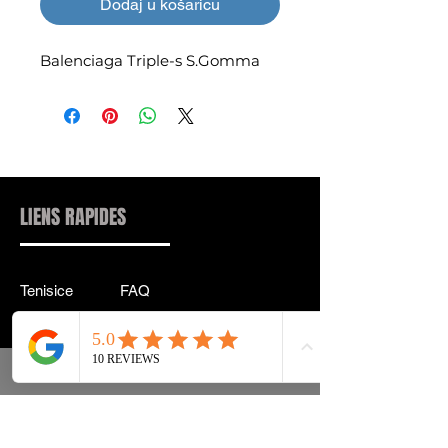
Dodaj u košaricu
Balenciaga Triple-s S.Gomma
LIENS RAPIDES
Tenisice
FAQ
Ulična odjeća
Dostava & leđa
Pribor
Politika privatnosti
Instagram
Uvjeti & Pojmovi
INFORMACIJE KONTAKT:
INFO@DRIP2RUE.COM