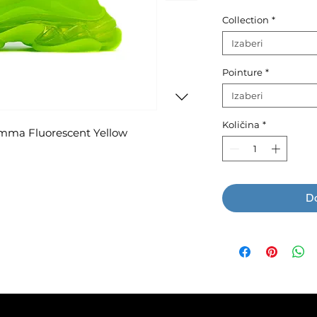
Collection
*
Izaberi
Pointure
*
Izaberi
Količina
*
mma Fluorescent Yellow
Do