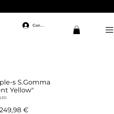
Connectez-vous
iple-s S.Gomma
nt Yellow"
4351
Redovna
Cijena
249,98 €