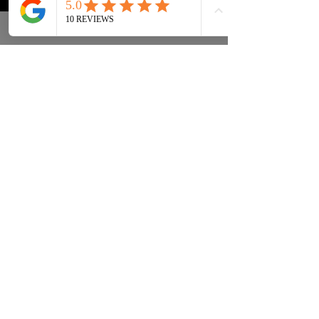
Tenisice
FAQ
Ulična odjeća
Dostava & leđa
Pribor
Politika privatnosti
Instagram
Uvjeti & Pojmovi
INFORMACIJE KONTAKT:
INFO@DRIP2RUE.COM
PRETPLATITE SE SADA
Pretplatite se na naš newsletter i
primite kod za popust od 15%.
PRIDRUŽITI