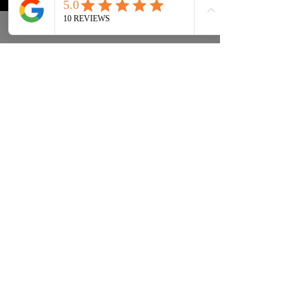
Tenisice
FAQ
Ulična odjeća
Dostava & leđa
Pribor
Politika privatnosti
Instagram
Uvjeti & Pojmovi
INFORMACIJE KONTAKT:
INFO@DRIP2RUE.COM
PRETPLATITE SE SADA
Pretplatite se na naš newsletter i
primite kod za popust od 15%.
PRIDRUŽITI