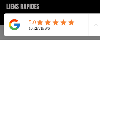
LIENS RAPIDES
Tenisice
FAQ
Ulična odjeća
Dostava & leđa
Pribor
Politika privatnosti
Instagram
Uvjeti & Pojmovi
INFORMACIJE KONTAKT:
INFO@DRIP2RUE.COM
PRETPLATITE SE SADA
Pretplatite se na naš newsletter i
primite kod za popust od 15%.