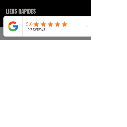
LIENS RAPIDES
Tenisice
FAQ
Ulična odjeća
Dostava & leđa
Pribor
Politika privatnosti
Instagram
Uvjeti & Pojmovi
INFORMACIJE KONTAKT:
INFO@DRIP2RUE.COM
PRETPLATITE SE SADA
Pretplatite se na naš newsletter i
primite kod za popust od 15%.