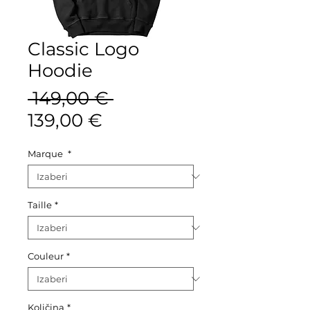
Classic Logo
Hoodie
Redovna
 149,00 € 
Cijena
cijena
139,00 €
s
Marque
*
popustom
Taille
*
Couleur
*
Količina
*