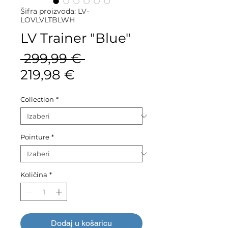
Šifra proizvoda: LV-
LOVLVLTBLWH
LV Trainer "Blue"
Redovna
 299,99 € 
Cijena
cijena
219,98 €
s
Collection
*
popustom
Pointure
*
Količina
*
Dodaj u košaricu