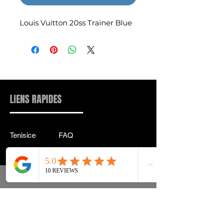
Louis Vuitton 20ss Trainer Blue
LIENS RAPIDES
Tenisice
FAQ
Ulična odjeća
Dostava & leđa
Pribor
Politika privatnosti
Instagram
Uvjeti & Pojmovi
INFORMACIJE KONTAKT:
INFO@DRIP2RUE.COM