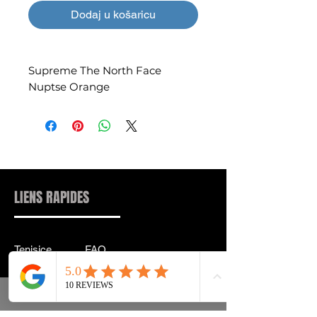
Dodaj u košaricu
Supreme The North Face
Nuptse Orange
LIENS RAPIDES
Tenisice
FAQ
Ulična odjeća
Dostava & leđa
Pribor
Politika privatnosti
Instagram
Uvjeti & Pojmovi