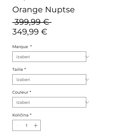
Orange Nuptse
Redovna
 399,99 € 
Cijena
cijena
349,99 €
s
Marque
*
popustom
Taille
*
Couleur
*
Količina
*