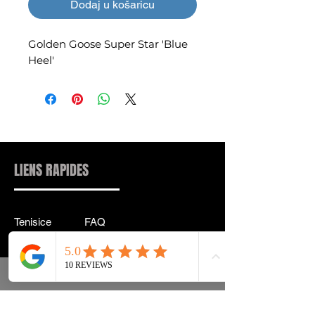
Dodaj u košaricu
Golden Goose Super Star 'Blue
Heel'
LIENS RAPIDES
Tenisice
FAQ
Ulična odjeća
Dostava & leđa
Pribor
Politika privatnosti
Instagram
Uvjeti & Pojmovi