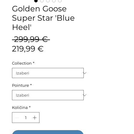
Golden Goose
Super Star 'Blue
Heel'
Redovna
 299,99 € 
Cijena
cijena
219,99 €
s
Collection
*
popustom
Pointure
*
Količina
*