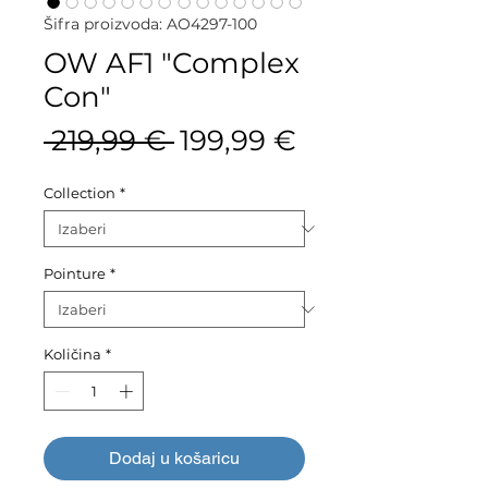
Šifra proizvoda: AO4297-100
OW AF1 "Complex
Con"
Redovna
Cijena
 219,99 € 
199,99 €
cijena
s
Collection
*
popustom
Pointure
*
Količina
*
Dodaj u košaricu