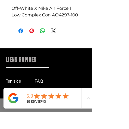
Off-White X Nike Air Force 1
Low Complex Con AO4297-100
LIENS RAPIDES
Tenisice
FAQ
Ulična odjeća
Dostava & leđa
Pribor
Politika privatnosti
Instagram
Uvjeti & Pojmovi
INFORMACIJE KONTAKT:
INFO@DRIP2RUE.COM