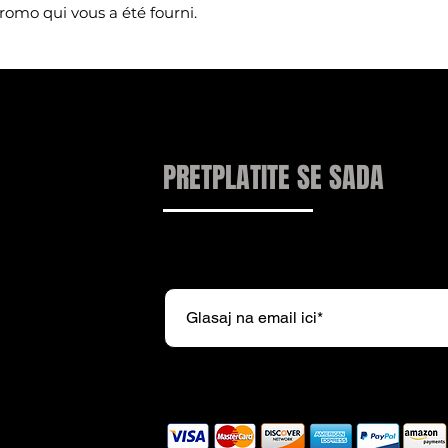
promo qui vous a été fourni.
PRETPLATITE SE SADA
Pretplatite se na naš newsl