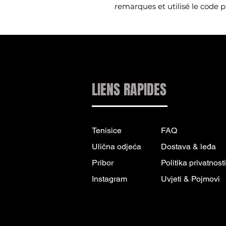
remarques et utilisé le code 
LIENS RAPIDES
Tenisice
FAQ
Ulična odjeća
Dostava & leđa
Pribor
Politika privatnosti
Instagram
Uvjeti & Pojmovi
INFORMACIJE