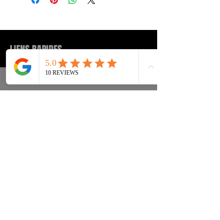
LIENS RAPIDES
Tenisice
FAQ
Ulična odjeća
Dostava & leđa
Pribor
Politika privatnosti
Instagram
Uvjeti & Pojmovi
INFORMACIJE KONTAKT:
INFO@DRIP2RUE.COM
PRETPLATITE SE SADA