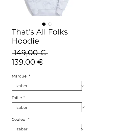
That's All Folks
Hoodie
Redovna
 149,00 € 
Cijena
cijena
139,00 €
s
Marque
*
popustom
Taille
*
Couleur
*