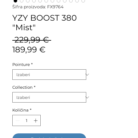
Šifra proizvoda: FX9764
YZY BOOST 380
"Mist"
Redovna
 229,99 € 
Cijena
cijena
189,99 €
s
Pointure
*
popustom
Collection
*
Količina
*