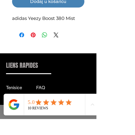
Dodaj u košaricu
adidas Yeezy Boost 380 Mist
LIENS RAPIDES
Tenisice
FAQ
Ulična odjeća
Dostava & leđa
Pribor
Politika privatnosti
Instagram
Uvjeti & Pojmovi
INFORMACIJE KONTAKT:
INFO@DRIP2RUE.COM