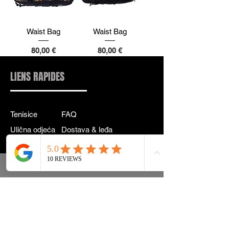
Waist Bag
Waist Bag
Cijena
Cijena
80,00 €
80,00 €
LIENS RAPIDES
Tenisice
FAQ
Ulična odjeća
Dostava & leđa
Pribor
Politika privatnosti
Instagram
Uvjeti & Pojmovi
INFORMACIJE KONTAKT:
INFO@DRIP2RUE.COM