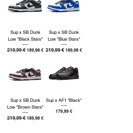
Sup x SB Dunk
Sup x SB Dunk
Low "Black Stars"
Low "Blue Stars"
Redovna cijena
219,99 €
Cijena s popustom
Redovna cijena
219,99 €
Cijena s popustom
189,98 €
189,98 €
Sup x SB Dunk
Sup x AF1 "Black"
Low "Brown Stars"
Cijena
179,99 €
Redovna cijena
219,99 €
Cijena s popustom
189,98 €