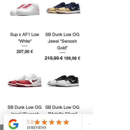
Sup x AF1 Low
SB Dunk Low OG
"White"
Jewel "Swoosh
Gold"
Cijena
207,00 €
Redovna cijena
219,99 €
Cijena s popustom
189,98 €
SB Dunk Low OG
SB Dunk Low OG
Jewel "Swoosh
"Metallic Silver"
Red"
Redovna cijena
219,99 €
Cijena s popustom
189,98 €