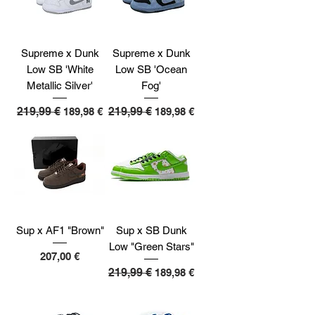
Supreme x Dunk
Supreme x Dunk
Low SB 'White
Low SB 'Ocean
Metallic Silver'
Fog'
Redovna cijena
219,99 €
Cijena s popustom
Redovna cijena
219,99 €
Cijena s popustom
189,98 €
189,98 €
Sup x AF1 "Brown"
Sup x SB Dunk
Low "Green Stars"
Cijena
207,00 €
Redovna cijena
219,99 €
Cijena s popustom
189,98 €