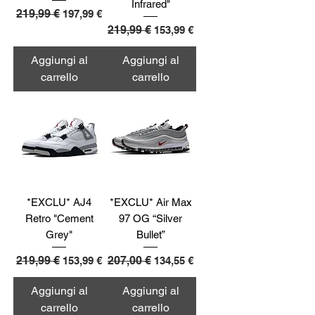
Infrared"
Prezzo regolare
219,99 €
Prezzo scontato
197,99 €
Prezzo regolare
219,99 €
Prezzo scontato
153,99 €
Aggiungi al
Aggiungi al
carrello
carrello
*EXCLU* AJ4
*EXCLU* Air Max
Retro "Cement
97 OG “Silver
Grey"
Bullet”
Prezzo regolare
219,99 €
Prezzo scontato
Prezzo regolare
207,00 €
Prezzo scontato
153,99 €
134,55 €
Aggiungi al
Aggiungi al
carrello
carrello