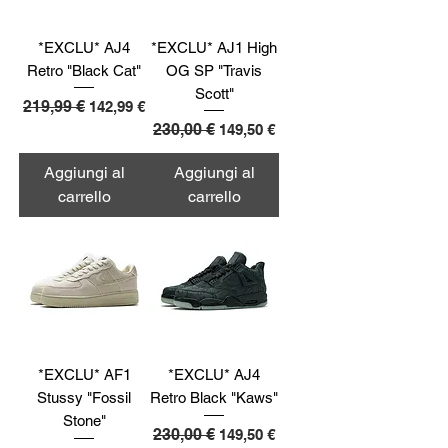
*EXCLU* AJ4
*EXCLU* AJ1 High
Retro "Black Cat"
OG SP "Travis
Scott"
Prezzo regolare
219,99 €
Prezzo scontato
142,99 €
Prezzo regolare
230,00 €
Prezzo scontato
149,50 €
Aggiungi al
Aggiungi al
carrello
carrello
*EXCLU* AF1
*EXCLU* AJ4
Stussy "Fossil
Retro Black "Kaws"
Stone"
Prezzo regolare
230,00 €
Prezzo scontato
149,50 €