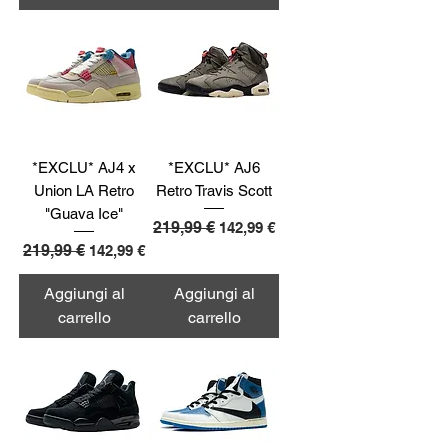
*EXCLU* AJ4 x
*EXCLU* AJ6
Union LA Retro
Retro Travis Scott
"Guava Ice"
Prezzo regolare
219,99 €
Prezzo scontato
142,99 €
Prezzo regolare
219,99 €
Prezzo scontato
142,99 €
Aggiungi al
Aggiungi al
carrello
carrello