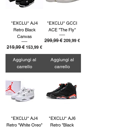
*EXCLU* AJ4
*EXCLU* GCCI
Retro Black
ACE "The Fly"
Canvas
Prezzo regolare
299,99 €
Prezzo scontato
209,99 €
Prezzo regolare
219,99 €
Prezzo scontato
153,99 €
Aggiungi al
Aggiungi al
carrello
carrello
*EXCLU* AJ4
*EXCLU* AJ6
Retro "White Oreo"
Retro "Black