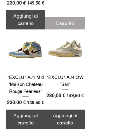
Prezzo regolare
230,00 €
Prezzo scontato
149,50 €
Aggiungi al
carrello
Esaurito
*EXCLU* AJ1 Mid
*EXCLU* AJ4 OW
"Maison Chateau
"Sail"
Rouge Fearless"
Prezzo regolare
230,00 €
Prezzo scontato
149,50 €
Prezzo regolare
230,00 €
Prezzo scontato
149,50 €
Aggiungi al
Aggiungi al
carrello
carrello