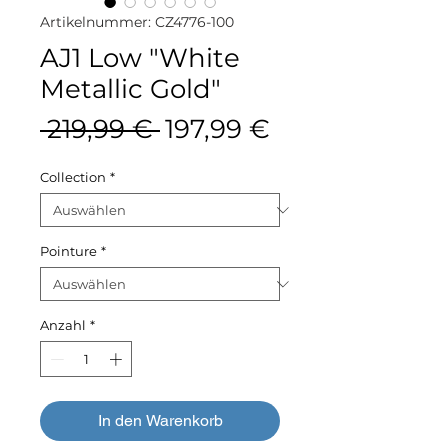
Artikelnummer: CZ4776-100
AJ1 Low "White
Metallic Gold"
Standardpreis
Sale-
 219,99 € 
197,99 €
Preis
Collection
*
Pointure
*
Anzahl
*
In den Warenkorb