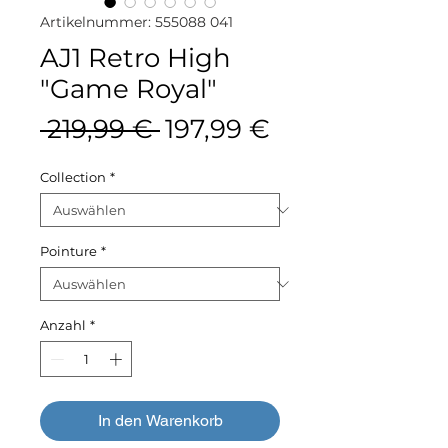
Artikelnummer: 555088 041
AJ1 Retro High
"Game Royal"
Standardpreis
Sale-
 219,99 € 
197,99 €
Preis
Collection
*
Pointure
*
Anzahl
*
In den Warenkorb