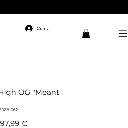
Connectez-vous
 High OG "Meant
5088-062
tandardpreis
Sale-
197,99 €