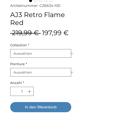
Artikelnummer: CZ6634-100
AJ3 Retro Flame
Red
Standardpreis
Sale-
 219,99 € 
197,99 €
Preis
Collection
*
Pointure
*
Anzahl
*
In den Warenkorb