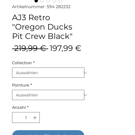
Artikelnummer: 594 282232
AJ3 Retro
"Oregon Ducks
Pit Crew Black"
Standardpreis
Sale-
 219,99 € 
197,99 €
Preis
Collection
*
Pointure
*
Anzahl
*