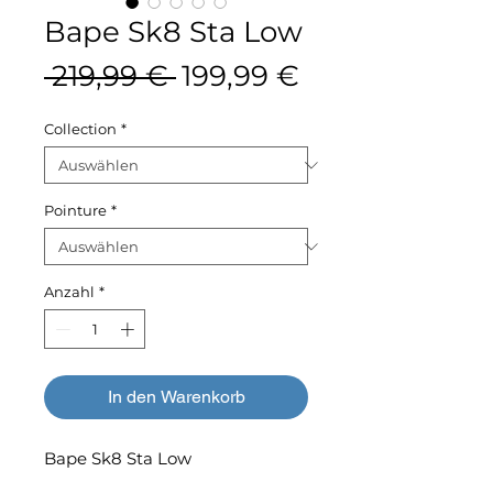
Bape Sk8 Sta Low
Standardpreis
Sale-
 219,99 € 
199,99 €
Preis
Collection
*
Pointure
*
Anzahl
*
In den Warenkorb
Bape Sk8 Sta Low