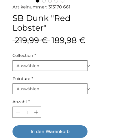
Artikelnummer: 313170 661
SB Dunk "Red
Lobster"
Standardpreis
Sale-
 219,99 € 
189,98 €
Preis
Collection
*
Pointure
*
Anzahl
*
In den Warenkorb