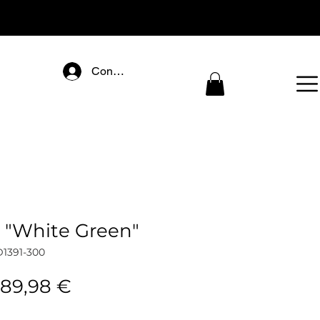
Connectez-vous
 "White Green"
1391-300
tandardpreis
Sale-
189,98 €
Preis