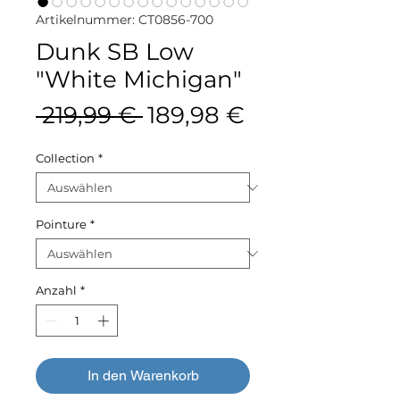
Artikelnummer: CT0856-700
Dunk SB Low
"White Michigan"
Standardpreis
Sale-
 219,99 € 
189,98 €
Preis
Collection
*
Pointure
*
Anzahl
*
In den Warenkorb