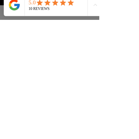
Sneakers
FAQs
Streetwear
Lieferung & Rücksendung
Zubehör
Datenschutz
Instagram
Allgemeine
Geschäftsbedingungen
info@drip2rue.com
JETZT ABONNIEREN!
Abonnieren Sie unseren Newsletter und
erhalten Sie einen 15% Rabattcode
ABONNIEREN!