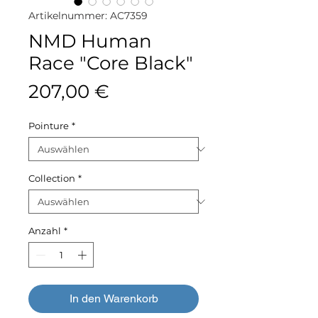
Artikelnummer: AC7359
NMD Human
Race "Core Black"
Preis
207,00 €
Pointure
*
Collection
*
Anzahl
*
In den Warenkorb