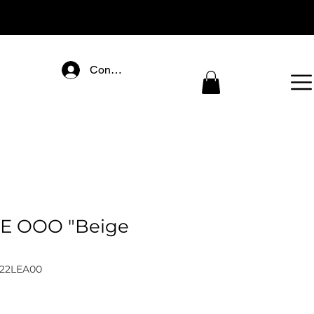
Connectez-vous
E OOO "Beige
S22LEA00
eis