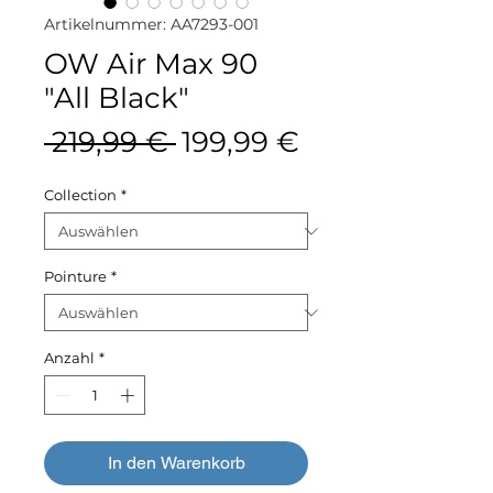
Artikelnummer: AA7293-001
OW Air Max 90
"All Black"
Standardpreis
Sale-
 219,99 € 
199,99 €
Preis
Collection
*
Pointure
*
Anzahl
*
In den Warenkorb