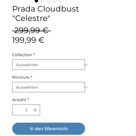
Prada Cloudbust
"Celestre"
Standardpreis
 299,99 € 
Sale-
199,99 €
Preis
Collection
*
Pointure
*
Anzahl
*
In den Warenkorb