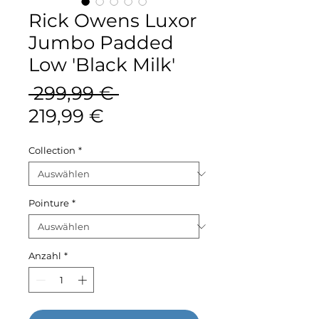
Rick Owens Luxor
Jumbo Padded
Low 'Black Milk'
Standardpreis
 299,99 € 
Sale-
219,99 €
Preis
Collection
*
Pointure
*
Anzahl
*