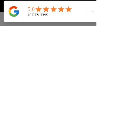
Sneakers
FAQs
Streetwear
Lieferung & Rücksendung
Zubehör
Datenschutz
Instagram
Allgemeine
Geschäftsbedingungen
info@drip2rue.com
JETZT ABONNIEREN!
Abonnieren Sie unseren Newsletter und
erhalten Sie einen 15% Rabattcode
ABONNIEREN!