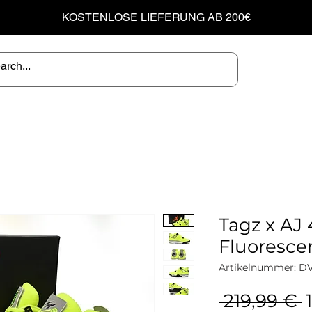
KOSTENLOSE LIEFERUNG AB 200€
Tagz x AJ 
Fluoresce
Artikelnummer: D
S
 219,99 € 