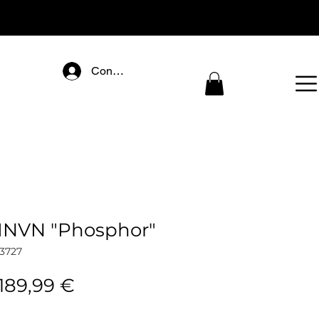
Connectez-vous
MNVN "Phosphor"
3727
Standardpreis
Sale-
189,99 €
Preis