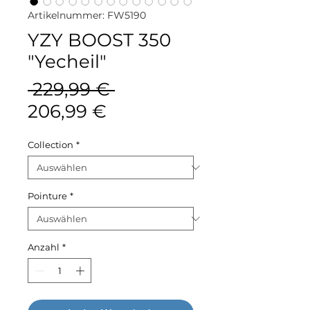
Artikelnummer: FW5190
YZY BOOST 350
"Yecheil"
Standardpreis
 229,99 € 
Sale-
206,99 €
Preis
Collection
*
Pointure
*
Anzahl
*