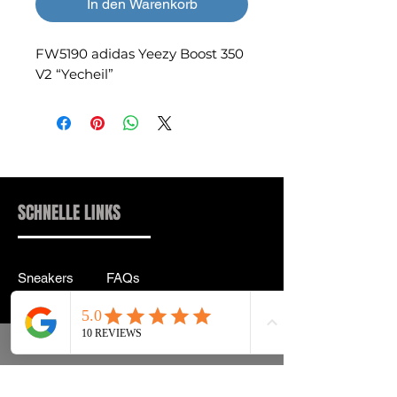
In den Warenkorb
FW5190 adidas Yeezy Boost 350
V2 “Yecheil”
SCHNELLE LINKS
Sneakers
FAQs
Streetwear
Lieferung & Rücksendung
Zubehör
Datenschutz
Instagram
Allgemeine
Geschäftsbedingungen