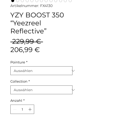
Artikelnummer: FX4130
YZY BOOST 350
“Yeezreel
Reflective”
Standardpreis
 229,99 € 
Sale-
206,99 €
Preis
Pointure
*
Collection
*
Anzahl
*