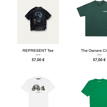
REPRESENT Tee
The Owners Cl
Preis
Preis
57,00 €
57,00 €