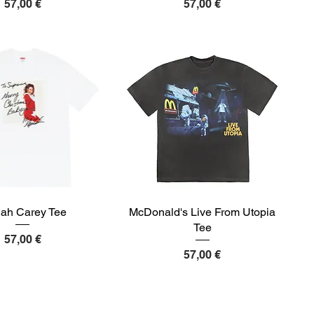
Preis
Preis
57,00 €
57,00 €
iah Carey Tee
McDonald's Live From Utopia
Tee
Preis
57,00 €
Preis
57,00 €