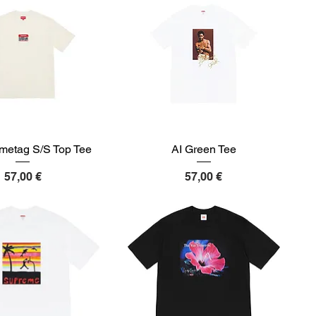
etag S/S Top Tee
AI Green Tee
Preis
Preis
57,00 €
57,00 €