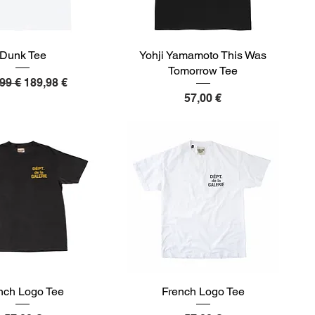
Dunk Tee
Yohji Yamamoto This Was
Tomorrow Tee
ndardpreis
Sale-Preis
99 €
189,98 €
Preis
57,00 €
nch Logo Tee
French Logo Tee