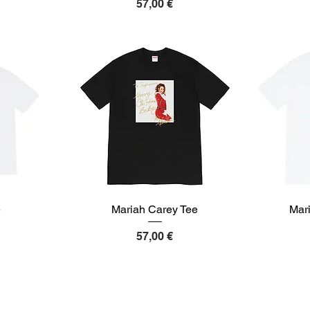
Preis
57,00 €
e
Mariah Carey Tee
Mar
Preis
57,00 €