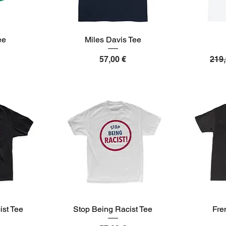
ee
Miles Davis Tee
Preis
Sta
57,00 €
219,
ist Tee
Stop Being Racist Tee
Fre