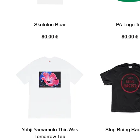
Skeleton Bear
PA Logo T
Preis
Preis
80,00 €
80,00 €
Yohji Yamamoto This Was
Stop Being Rac
Tomorrow Tee