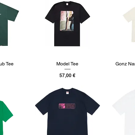
ub Tee
Model Tee
Gonz Nam
Preis
57,00 €