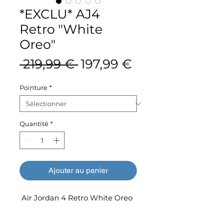
*EXCLU* AJ4
Retro "White
Oreo"
Prix
Prix
 219,99 € 
197,99 €
original
promotionne
Pointure
*
Quantité
*
Ajouter au panier
Air Jordan 4 Retro White Oreo