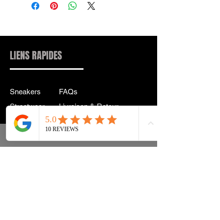
LIENS RAPIDES
Sneakers
FAQs
Streetwear
Livraison & Retour
Accessoires
Politique de confidentialité
Instagram
Termes & Conditions
info@drip2rue.com
ABONNEZ-VOUS MAINTENANT