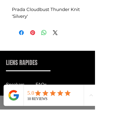
Prada Cloudbust Thunder Knit
'Silvery'
LIENS RAPIDES
Sneakers
FAQs
Streetwear
Livraison & Retour
Accessoires
Politique de confidentialité
Instagram
Termes & Conditions
info@drip2rue.com