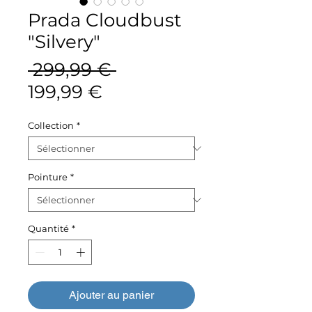
Prada Cloudbust
"Silvery"
Prix
 299,99 € 
Prix
original
199,99 €
promotionnel
Collection
*
Pointure
*
Quantité
*
Ajouter au panier