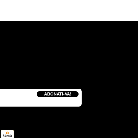
și primiți un cod de reducere de 15%.
ABONATI-VA!