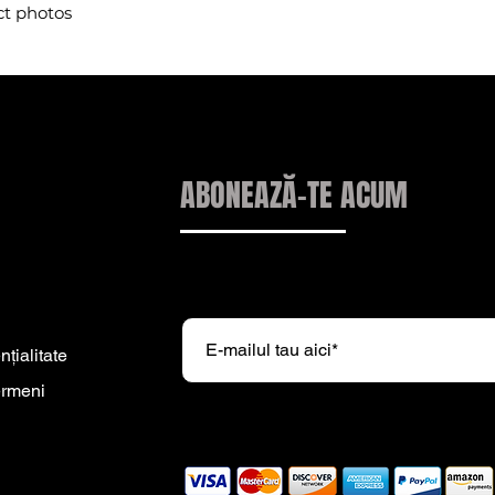
ct photos
ABONEAZĂ-TE ACUM
Abonați-vă la newsletter-ul nostru 
nțialitate
ermeni