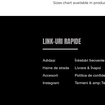
Sizes chart available in produ
LINK-URI RAPIDE
Adidași
Întrebări frecvente
Haine de strada
Livrare & Înapoi
Accesorii
Politica de confide
Instagram
Termeni & amp; T
INFORMAȚII DE