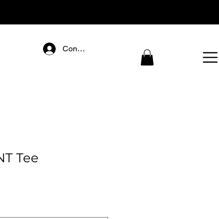
Connectez-vous
T Tee
Preț