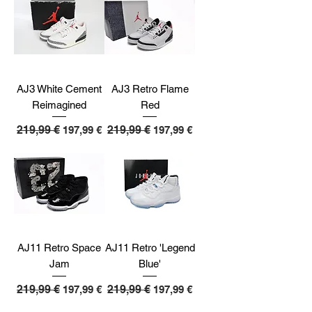
AJ3 White Cement
AJ3 Retro Flame
Reimagined
Red
Standardpreis
219,99 €
Sale-Preis
Standardpreis
219,99 €
Sale-Preis
197,99 €
197,99 €
AJ11 Retro Space
AJ11 Retro 'Legend
Jam
Blue'
Standardpreis
219,99 €
Sale-Preis
Standardpreis
219,99 €
Sale-Preis
197,99 €
197,99 €