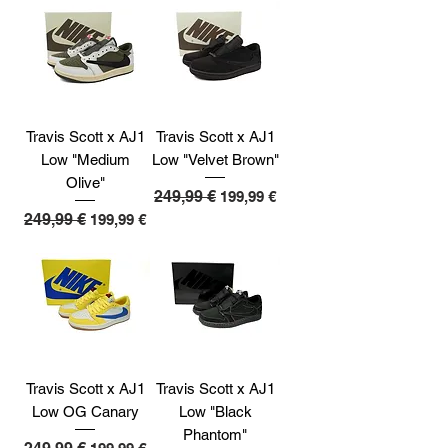
Travis Scott x AJ1
Travis Scott x AJ1
Low "Medium
Low "Velvet Brown"
Olive"
Standardpreis
249,99 €
Sale-Preis
199,99 €
Standardpreis
249,99 €
Sale-Preis
199,99 €
Travis Scott x AJ1
Travis Scott x AJ1
Low OG Canary
Low "Black
Phantom"
Standardpreis
Sale-Preis