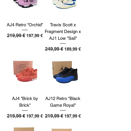
AJ4 Retro "Orchid"
Travis Scott x
Fragment Design x
Standardpreis
219,99 €
Sale-Preis
197,99 €
AJ1 Low "Sail"
Standardpreis
249,99 €
Sale-Preis
189,99 €
AJ4 "Brick by
AJ12 Retro "Black
Brick"
Game Royal"
Standardpreis
219,99 €
Sale-Preis
Standardpreis
219,99 €
Sale-Preis
197,99 €
197,99 €