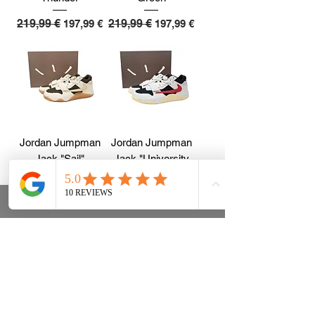
Standardpreis
219,99 €
Sale-Preis
Standardpreis
219,99 €
Sale-Preis
197,99 €
197,99 €
Jordan Jumpman
Jordan Jumpman
Jack "Sail"
Jack "University
Red"
Standardpreis
219,99 €
Sale-Preis
189,98 €
Standardpreis
219,99 €
Sale-Preis
189,99 €