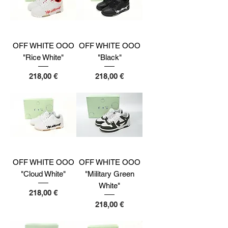
OFF WHITE OOO
OFF WHITE OOO
"Rice White"
"Black"
Preço
Preço
218,00 €
218,00 €
OFF WHITE OOO
OFF WHITE OOO
"Cloud White"
"Military Green
White"
Preço
218,00 €
Preço
218,00 €