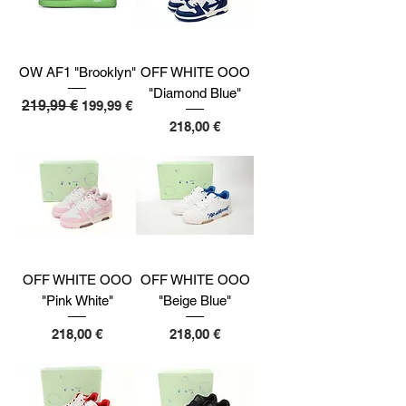
OW AF1 "Brooklyn"
OFF WHITE OOO
"Diamond Blue"
Preço normal
219,99 €
Preço promocional
199,99 €
Preço
218,00 €
OFF WHITE OOO
OFF WHITE OOO
"Pink White"
"Beige Blue"
Preço
Preço
218,00 €
218,00 €