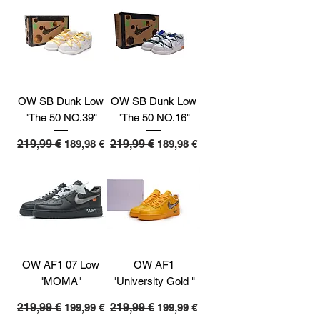
OW SB Dunk Low
OW SB Dunk Low
"The 50 NO.39"
"The 50 NO.16"
Preço normal
219,99 €
Preço promocional
Preço normal
219,99 €
Preço promocional
189,98 €
189,98 €
OW AF1 07 Low
OW AF1
"MOMA"
"University Gold "
Preço normal
219,99 €
Preço promocional
Preço normal
219,99 €
Preço promocional
199,99 €
199,99 €